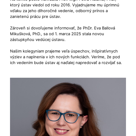
ktorý ústav viedol od roku 2016. Vyjadrujeme mu úprimnú
vďaku za jeho dlhoročné vedenie, odborný prínos a
zanietenú prácu pre ústav.
Zároveň si dovoľujeme informovať, že PhDr. Eva Ballová
Mikušková, PhD., sa od 1. marca 2025 stala novou
zástupkyňou vedúcej ústavu.
Našim kolegyniam prajeme veľa úspechov, inšpiratívnych
výziev a naplnenia v ich nových funkciách. Veríme, že pod
ich vedením bude ústav aj naďalej napredovať a rozvíjať sa.