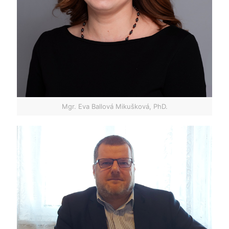
Mgr. Eva Ballová Mikušková, PhD.