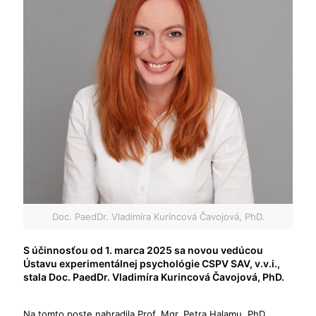
Doc. PaedDr. Vladimíra Kurincová Čavojová, PhD.
S účinnosťou od 1. marca 2025 sa novou vedúcou
Ústavu experimentálnej psychológie CSPV SAV, v.v.i.,
stala Doc. PaedDr. Vladimíra Kurincová Čavojová, PhD.
Na tomto poste nahradila Prof. Mgr. Petra Halamu, PhD.,