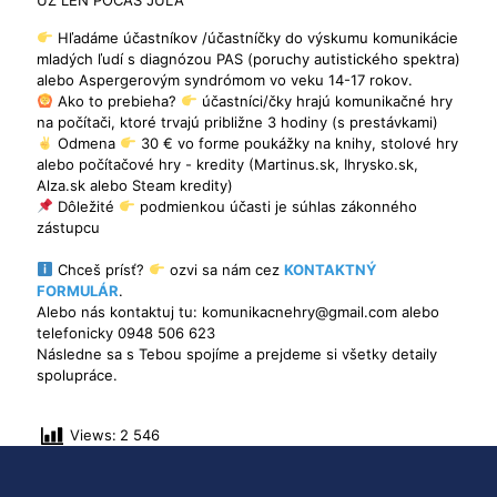
Hľadáme účastníkov /účastníčky do výskumu komunikácie
mladých ľudí s diagnózou PAS (poruchy autistického spektra)
alebo Aspergerovým syndrómom vo veku 14-17 rokov.
Ako to prebieha?
účastníci/čky hrajú komunikačné hry
na počítači, ktoré trvajú približne 3 hodiny (s prestávkami)
Odmena
30 € vo forme poukážky na knihy, stolové hry
alebo počítačové hry - kredity (Martinus.sk, Ihrysko.sk,
Alza.sk alebo Steam kredity)
Dôležité
podmienkou účasti je súhlas zákonného
zástupcu
Chceš prísť?
ozvi sa nám cez
KONTAKTNÝ
FORMULÁR
.
Alebo nás kontaktuj tu: komunikacnehry@gmail.com alebo
telefonicky 0948 506 623
Následne sa s Tebou spojíme a prejdeme si všetky detaily
spolupráce.
Views:
2 546