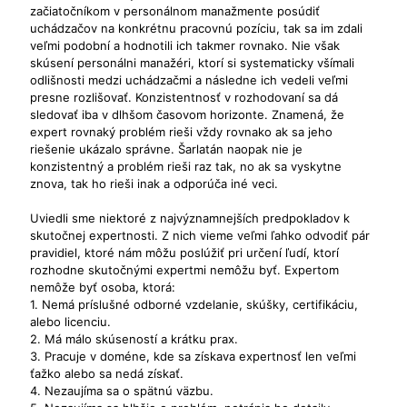
začiatočníkom v personálnom manažmente posúdiť
uchádzačov na konkrétnu pracovnú pozíciu, tak sa im zdali
veľmi podobní a hodnotili ich takmer rovnako. Nie však
skúsení personálni manažéri, ktorí si systematicky všímali
odlišnosti medzi uchádzačmi a následne ich vedeli veľmi
presne rozlišovať. Konzistentnosť v rozhodovaní sa dá
sledovať iba v dlhšom časovom horizonte. Znamená, že
expert rovnaký problém rieši vždy rovnako ak sa jeho
riešenie ukázalo správne. Šarlatán naopak nie je
konzistentný a problém rieši raz tak, no ak sa vyskytne
znova, tak ho rieši inak a odporúča iné veci.
Uviedli sme niektoré z najvýznamnejších predpokladov k
skutočnej expertnosti. Z nich vieme veľmi ľahko odvodiť pár
pravidiel, ktoré nám môžu poslúžiť pri určení ľudí, ktorí
rozhodne skutočnými expertmi nemôžu byť. Expertom
nemôže byť osoba, ktorá:
1. Nemá príslušné odborné vzdelanie, skúšky, certifikáciu,
alebo licenciu.
2. Má málo skúseností a krátku prax.
3. Pracuje v doméne, kde sa získava expertnosť len veľmi
ťažko alebo sa nedá získať.
4. Nezaujíma sa o spätnú väzbu.