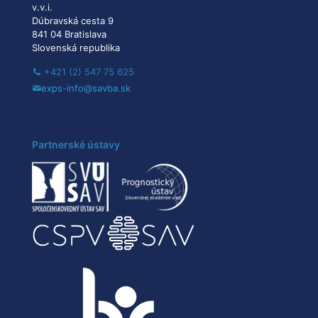
v.v.i.
Dúbravská cesta 9
841 04 Bratislava
Slovenská republika
+421 (2) 547 75 625
exps-info@savba.sk
Partnerské ústavy