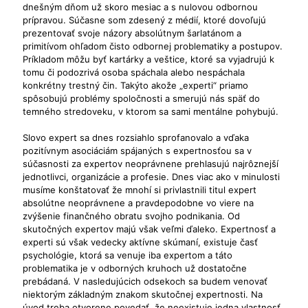
dnešným dňom už skoro mesiac a s nulovou odbornou
prípravou. Súčasne som zdesený z médií, ktoré dovoľujú
prezentovať svoje názory absolútnym šarlatánom a
primitívom ohľadom čisto odbornej problematiky a postupov.
Príkladom môžu byť kartárky a veštice, ktoré sa vyjadrujú k
tomu či podozrivá osoba spáchala alebo nespáchala
konkrétny trestný čin. Takýto akože „experti“ priamo
spôsobujú problémy spoločnosti a smerujú nás späť do
temného stredoveku, v ktorom sa sami mentálne pohybujú.
Slovo expert sa dnes rozsiahlo sprofanovalo a vďaka
pozitívnym asociáciám spájaných s expertnosťou sa v
súčasnosti za expertov neoprávnene prehlasujú najrôznejší
jednotlivci, organizácie a profesie. Dnes viac ako v minulosti
musíme konštatovať že mnohí si privlastnili titul expert
absolútne neoprávnene a pravdepodobne vo viere na
zvýšenie finančného obratu svojho podnikania. Od
skutočných expertov majú však veľmi ďaleko. Expertnosť a
experti sú však vedecky aktívne skúmaní, existuje časť
psychológie, ktorá sa venuje iba expertom a táto
problematika je v odborných kruhoch už dostatočne
prebádaná. V nasledujúcich odsekoch sa budem venovať
niektorým základným znakom skutočnej expertnosti. Na
úvod treba otvorene povedať, že neexistuje jedna vlastnosť,