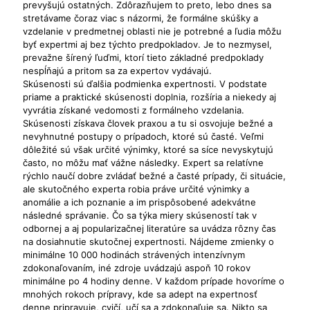
prevyšujú ostatných. Zdôrazňujem to preto, lebo dnes sa
stretávame čoraz viac s názormi, že formálne skúšky a
vzdelanie v predmetnej oblasti nie je potrebné a ľudia môžu
byť expertmi aj bez týchto predpokladov. Je to nezmysel,
prevažne šírený ľuďmi, ktorí tieto základné predpoklady
nespĺňajú a pritom sa za expertov vydávajú.
Skúsenosti sú ďalšia podmienka expertnosti. V podstate
priame a praktické skúsenosti doplnia, rozšíria a niekedy aj
vyvrátia získané vedomosti z formálneho vzdelania.
Skúsenosti získava človek praxou a tu si osvojuje bežné a
nevyhnutné postupy o prípadoch, ktoré sú časté. Veľmi
dôležité sú však určité výnimky, ktoré sa síce nevyskytujú
často, no môžu mať vážne následky. Expert sa relatívne
rýchlo naučí dobre zvládať bežné a časté prípady, či situácie,
ale skutočného experta robia práve určité výnimky a
anomálie a ich poznanie a im prispôsobené adekvátne
následné správanie. Čo sa týka miery skúseností tak v
odbornej a aj popularizačnej literatúre sa uvádza rôzny čas
na dosiahnutie skutočnej expertnosti. Nájdeme zmienky o
minimálne 10 000 hodinách strávených intenzívnym
zdokonaľovaním, iné zdroje uvádzajú aspoň 10 rokov
minimálne po 4 hodiny denne. V každom prípade hovoríme o
mnohých rokoch prípravy, kde sa adept na expertnosť
denne pripravuje, cvičí, učí sa a zdokonaľuje sa. Nikto sa