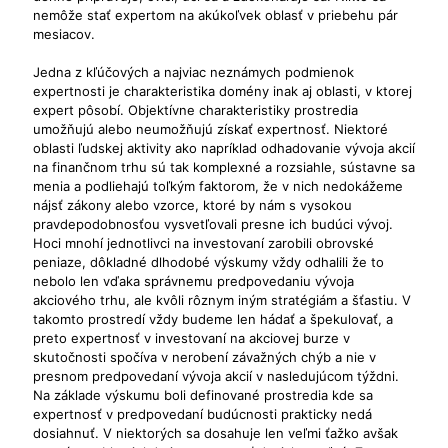
nemôže stať expertom na akúkoľvek oblasť v priebehu pár
mesiacov.
Jedna z kľúčových a najviac neznámych podmienok
expertnosti je charakteristika domény inak aj oblasti, v ktorej
expert pôsobí. Objektívne charakteristiky prostredia
umožňujú alebo neumožňujú získať expertnosť. Niektoré
oblasti ľudskej aktivity ako napríklad odhadovanie vývoja akcií
na finančnom trhu sú tak komplexné a rozsiahle, sústavne sa
menia a podliehajú toľkým faktorom, že v nich nedokážeme
nájsť zákony alebo vzorce, ktoré by nám s vysokou
pravdepodobnosťou vysvetľovali presne ich budúci vývoj.
Hoci mnohí jednotlivci na investovaní zarobili obrovské
peniaze, dôkladné dlhodobé výskumy vždy odhalili že to
nebolo len vďaka správnemu predpovedaniu vývoja
akciového trhu, ale kvôli rôznym iným stratégiám a šťastiu. V
takomto prostredí vždy budeme len hádať a špekulovať, a
preto expertnosť v investovaní na akciovej burze v
skutočnosti spočíva v nerobení závažných chýb a nie v
presnom predpovedaní vývoja akcií v nasledujúcom týždni.
Na základe výskumu boli definované prostredia kde sa
expertnosť v predpovedaní budúcnosti prakticky nedá
dosiahnuť. V niektorých sa dosahuje len veľmi ťažko avšak