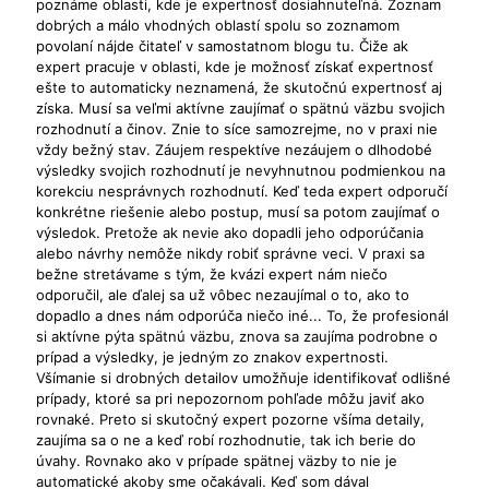
poznáme oblasti, kde je expertnosť dosiahnuteľná. Zoznam
dobrých a málo vhodných oblastí spolu so zoznamom
povolaní nájde čitateľ v samostatnom blogu tu. Čiže ak
expert pracuje v oblasti, kde je možnosť získať expertnosť
ešte to automaticky neznamená, že skutočnú expertnosť aj
získa. Musí sa veľmi aktívne zaujímať o spätnú väzbu svojich
rozhodnutí a činov. Znie to síce samozrejme, no v praxi nie
vždy bežný stav. Záujem respektíve nezáujem o dlhodobé
výsledky svojich rozhodnutí je nevyhnutnou podmienkou na
korekciu nesprávnych rozhodnutí. Keď teda expert odporučí
konkrétne riešenie alebo postup, musí sa potom zaujímať o
výsledok. Pretože ak nevie ako dopadli jeho odporúčania
alebo návrhy nemôže nikdy robiť správne veci. V praxi sa
bežne stretávame s tým, že kvázi expert nám niečo
odporučil, ale ďalej sa už vôbec nezaujímal o to, ako to
dopadlo a dnes nám odporúča niečo iné... To, že profesionál
si aktívne pýta spätnú väzbu, znova sa zaujíma podrobne o
prípad a výsledky, je jedným zo znakov expertnosti.
Všímanie si drobných detailov umožňuje identifikovať odlišné
prípady, ktoré sa pri nepozornom pohľade môžu javiť ako
rovnaké. Preto si skutočný expert pozorne všíma detaily,
zaujíma sa o ne a keď robí rozhodnutie, tak ich berie do
úvahy. Rovnako ako v prípade spätnej väzby to nie je
automatické akoby sme očakávali. Keď som dával