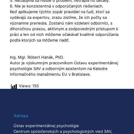
5. Nezaujíma sa hlbšie o problém, netrápia ho detaily.
6. Nie je konzistentná v odporúčaných riešeniach.
Keď aplikujeme týchto zopár pravidiel na ľudí, ktorí sa
vydávajú za expertov, zrazu zistíme, že ich počty sa
významne preriedia. Zostanú nám vzdelaní odborníci, s
dlhoročnou praxou, aktívnym a zodpovedným prístupom k
práci a len od nich môžeme očakávať kvalitné odporúčania
podľa ktorých sa môžeme riadiť.
Ing. Mgr. Róbert Hanák, PhD.
Autor je výskumným pracovníkom Ústavu experimentálnej
psychológie SAV a odborným asistentom na Katedre
informačného manažmentu EU v Bratislave.
Views:
155
Adresa
Ústav experimentálnej psychológie
Centrum spoločenských a psychologických vied SAV,