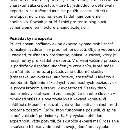
charakteristika či postup, ktoré by jednoducho definoval i
experta. V skutočnosti musíme použiť viacero kritérií a
prístupov, no ich sumár experta definuje pomerne
spoľahlivo. Rozsah je príliš široký pre tento blog a tak
vymenujeme len niektoré z najdôležitejších.
Požiadavky na experta
Pri definovaní požiadaviek na experta by sme mohli začať
formálnym vzdelaním v predmetnej oblasti. Objem vedomostí
, znalostí, zručností v predmetnej oblasti je základ, ktorý je
nevyhnutný pre každého experta. V drvivej väčšine prípadov
je podložený úspešne ukončeným vzdelaním, ktoré môže
zahŕňať titul a neraz aj požadované odborné skúšky
(trénerské, advokátske, audítorské, atestačné u lekárov a
podobne). Splnenie základných vedomostných požiadaviek
je prvým krokom a bránou k expertnosti. Všetky tieto
podmienky v skutočnosti znamenajú, že daného človeka v
minulosti skúšala a overovala kvalifikovaná komisia, či
inštitúcia. Musel preukázať svoje vedomosti a znalosti pred
odborne zdatnými ľuďmi, ktorí fundovane posúdili, či spĺňa
aspoň základné podmienky. Každý výskum ohľadom
expertnosti vždy potvrdil, že skutoční experti majú rozsiahle
a súčasne hlboké vedomosti o svojej doméne a vysoko