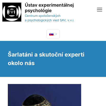
Ústav experimentálnej
psychológie
Centrum spoločenských
a psychologických vied SAV, v.v.i.
Šarlatáni a skutoční experti
okolo nás