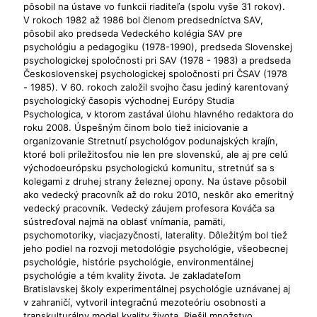
pôsobil na ústave vo funkcii riaditeľa (spolu vyše 31 rokov).
V rokoch 1982 až 1986 bol členom predsedníctva SAV,
pôsobil ako predseda Vedeckého kolégia SAV pre
psychológiu a pedagogiku (1978-1990), predseda Slovenskej
psychologickej spoločnosti pri SAV (1978 - 1983) a predseda
Československej psychologickej spoločnosti pri ČSAV (1978
- 1985). V 60. rokoch založil svojho času jediný karentovaný
psychologický časopis východnej Európy Studia
Psychologica, v ktorom zastával úlohu hlavného redaktora do
roku 2008. Úspešným činom bolo tiež iniciovanie a
organizovanie Stretnutí psychológov podunajských krajín,
ktoré boli príležitosťou nie len pre slovenskú, ale aj pre celú
východoeurópsku psychologickú komunitu, stretnúť sa s
kolegami z druhej strany železnej opony. Na ústave pôsobil
ako vedecký pracovník až do roku 2010, neskôr ako emeritný
vedecký pracovník. Vedecký záujem profesora Kováča sa
sústreďoval najmä na oblasť vnímania, pamäti,
psychomotoriky, viacjazyčnosti, laterality. Dôležitým bol tiež
jeho podiel na rozvoji metodológie psychológie, všeobecnej
psychológie, histórie psychológie, environmentálnej
psychológie a tém kvality života. Je zakladateľom
Bratislavskej školy experimentálnej psychológie uznávanej aj
v zahraničí, vytvoril integračnú mezoteóriu osobnosti a
transkulturálny model kvality života. Riešil množstvo