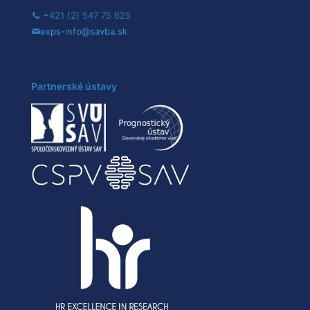
+421 (2) 547 75 625
exps-info@savba.sk
Partnerské ústavy