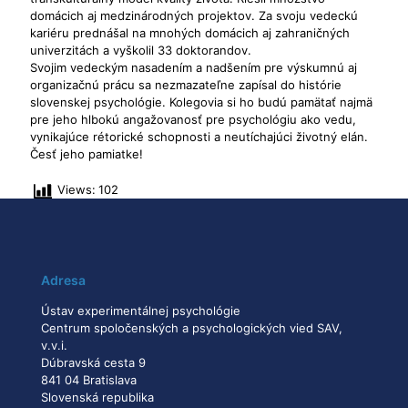
domácich aj medzinárodných projektov. Za svoju vedeckú
kariéru prednášal na mnohých domácich aj zahraničných
univerzitách a vyškolil 33 doktorandov.
Svojim vedeckým nasadením a nadšením pre výskumnú aj
organizačnú prácu sa nezmazateľne zapísal do histórie
slovenskej psychológie. Kolegovia si ho budú pamätať najmä
pre jeho hlbokú angažovanosť pre psychológiu ako vedu,
vynikajúce rétorické schopnosti a neutíchajúci životný elán.
Česť jeho pamiatke!
Views:
102
Adresa
Ústav experimentálnej psychológie
Centrum spoločenských a psychologických vied SAV,
v.v.i.
Dúbravská cesta 9
841 04 Bratislava
Slovenská republika